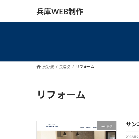
コ
ナ
兵庫WEB制作
ン
ビ
テ
ゲ
ン
ー
ツ
シ
へ
ョ
ス
ン
キ
に
ッ
移
HOME
ブログ
リフォーム
プ
動
リフォーム
サン
web事例
2022年